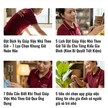
Đặt Dịch Vụ Giúp Việc Nhà Theo
5 Lịch Đặt Giúp Việc Nhà Theo
Giờ – 7 Lựa Chọn Khung Giờ
Giờ Tối Ưu Cho Từng Kiểu Gia
Hoàn Hảo
Đình (Kèm Bí Quyết Tiết Kiệm)
7 Điều Cần Biết Khi Thuê Giúp
5 tiêu chí chọn app giúp việc
Việc Nhà Theo Giờ Qua Ứng
đáng tin cho gia đình có người
Dụng
già và trẻ nhỏ