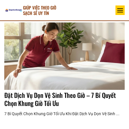
Bỏ
GIÚP VIỆC THEO GIỜ
qua
SẠCH SẼ UY TÍN
nội
dung
Đặt Dịch Vụ Dọn Vệ Sinh Theo Giờ – 7 Bí Quyết
Chọn Khung Giờ Tối Ưu
7 Bí Quyết Chọn Khung Giờ Tối Ưu Khi Đặt Dịch Vụ Dọn Vệ Sinh ...