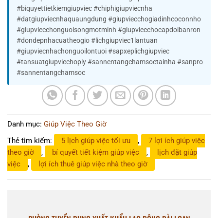
#biquyettietkiemgiupviec #chiphigiupviecnha
#datgiupviecnhaquaungdung #giupviecchogiadinhcoconnho
#giupviecchonguoisongmotminh #giupviecchocapdoibanron
#dondepnhacuatheogio #lichgiupviec1lantuan
#giupviecnhachonguoilontuoi #sapxeplichgiupviec
#tansuatgiupviechoply #sannentangchamsoctainha #sanpro
#sannentangchamsoc
Danh mục:
Giúp Việc Theo Giờ
Thẻ tìm kiếm:
5 lịch giúp việc tối ưu
,
7 lợi ích giúp việc
theo giờ
,
bí quyết tiết kiệm giúp việc
,
lịch đặt giúp
việc
,
lợi ích thuê giúp việc nhà theo giờ