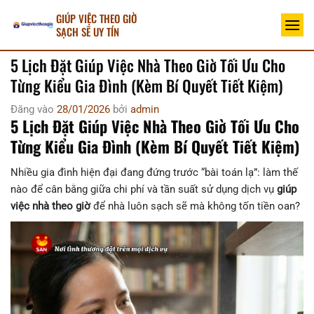
Bỏ
GIÚP VIỆC THEO GIỜ
qua
SẠCH SẼ UY TÍN
nội
5 Lịch Đặt Giúp Việc Nhà Theo Giờ Tối Ưu Cho
dung
Từng Kiểu Gia Đình (Kèm Bí Quyết Tiết Kiệm)
Đăng vào
28/01/2026
bởi
admin
5 Lịch Đặt Giúp Việc Nhà Theo Giờ Tối Ưu Cho
Từng Kiểu Gia Đình (Kèm Bí Quyết Tiết Kiệm)
Nhiều gia đình hiện đại đang đứng trước “bài toán lạ”: làm thế
nào để cân bằng giữa chi phí và tần suất sử dụng dịch vụ
giúp
việc nhà theo giờ
để nhà luôn sạch sẽ mà không tốn tiền oan?