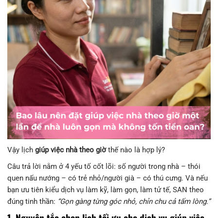
Vậy lịch
giúp việc nhà theo giờ
thế nào là hợp lý?
Câu trả lời nằm ở 4 yếu tố cốt lõi: số người trong nhà – thói
quen nấu nướng – có trẻ nhỏ/người già – có thú cưng. Và nếu
bạn ưu tiên kiểu dịch vụ làm kỹ, làm gọn, làm tử tế, SAN theo
đúng tinh thần:
“Gọn gàng từng góc nhỏ, chỉn chu cả tấm lòng.”
1. Nguyên tắc chọn lịch tối ưu cho dịch vụ giúp việc