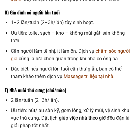
D) Gia đình có người lớn tuổi
1–2 lần/tuần (2–3h/lần) tùy sinh hoạt.
Ưu tiên: toilet sạch – khô – không mùi gắt; sàn không
trơn.
Cần người làm tế nhị, ít làm ồn. Dịch vụ
chăm sóc người
già
cũng là lựa chọn quan trọng khi nhà có ông bà.
Đặc biệt, nếu người lớn tuổi cần thư giãn, bạn có thể
tham khảo thêm dịch vụ
Massage trị liệu tại nhà
.
E) Nhà nuôi thú cưng (chó/mèo)
2 lần/tuần (2–3h/lần).
Ưu tiên: hút/lau sàn kỹ, gom lông, xử lý mùi, vệ sinh khu
vực thú cưng. Đặt lịch
giúp việc nhà theo giờ
đều đặn là
giải pháp tốt nhất.