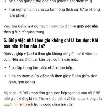
Nhà gọn gàng từng góc nhỏ (không sót điểm mù)
Trải nghiệm chỉn chu cả tấm lòng (lịch sự, tử tế, không
làm phiền)
Việc tìm kiếm một đối tác tin cậy cho dịch vụ
giúp việc nhà
theo giờ
là rất quan trọng.
5. Giúp việc nhà theo giờ không chỉ là lau dọn: Khi
nào nên thêm nấu ăn?
Dịch vụ
giúp việc nhà theo giờ
không chỉ giới hạn ở việc lau
dọn. Nếu gia đình bạn bận, bạn có thể cân nhắc:
1 ca tập trung làm việc nhà + dọn bếp.
1 ca có thêm
giúp việc nhà theo giờ
nấu ăn (bữa đơn
giản, gọn gàng).
Mẹo: ghi rõ “nấu món đơn giản, dọn bếp sạch lại sau nấu” để
thời gian không bị vỡ. Tham khảo thêm về tầm quan trọng của
quy trình làm sạch
trong cuộc sống hiện đại.