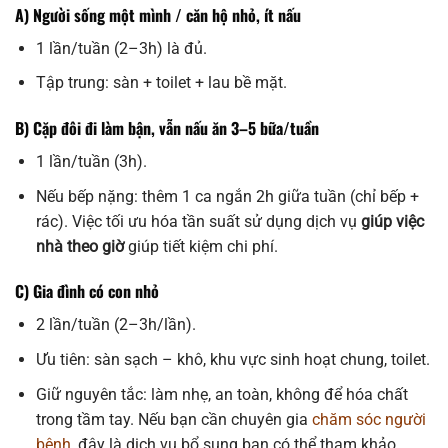
A) Người sống một mình / căn hộ nhỏ, ít nấu
1 lần/tuần (2–3h) là đủ.
Tập trung: sàn + toilet + lau bề mặt.
B) Cặp đôi đi làm bận, vẫn nấu ăn 3–5 bữa/tuần
1 lần/tuần (3h).
Nếu bếp nặng: thêm 1 ca ngắn 2h giữa tuần (chỉ bếp +
rác). Việc tối ưu hóa tần suất sử dụng dịch vụ
giúp việc
nhà theo giờ
giúp tiết kiệm chi phí.
C) Gia đình có con nhỏ
2 lần/tuần (2–3h/lần).
Ưu tiên: sàn sạch – khô, khu vực sinh hoạt chung, toilet.
Giữ nguyên tắc: làm nhẹ, an toàn, không để hóa chất
trong tầm tay. Nếu bạn cần chuyên gia
chăm sóc người
bệnh
, đây là dịch vụ bổ sung bạn có thể tham khảo.