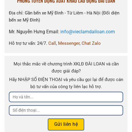
PHÒNG TUYỂN DỤNG XUẤT KHẨU LAO ĐỘNG ĐÀI LOAN
Địa chỉ: Gần bến xe Mỹ Đình - Từ Liêm - Hà Nội (Đối diện
bến xe Mỹ Đình)
Mr. Nguyễn Hưng Email:
info@vieclamdailoan.com
Hỗ trợ tư vấn: 24/7.
Call
,
Messenger
,
Chat Zalo
Mọi thắc mắc về chương trình XKLĐ ĐÀI LOAN và cần
được giải đáp?
Hãy NHẬP SỐ ĐIỆN THOẠI và yêu cầu gọi lại để được cán
bộ tư vấn của công ty liên lạc hỗ trợ.