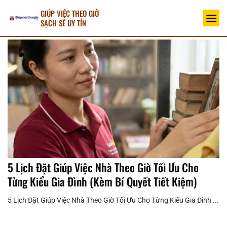
Bỏ
GIÚP VIỆC THEO GIỜ
qua
SẠCH SẼ UY TÍN
nội
dung
5 Lịch Đặt Giúp Việc Nhà Theo Giờ Tối Ưu Cho
Từng Kiểu Gia Đình (Kèm Bí Quyết Tiết Kiệm)
5 Lịch Đặt Giúp Việc Nhà Theo Giờ Tối Ưu Cho Từng Kiểu Gia Đình ...