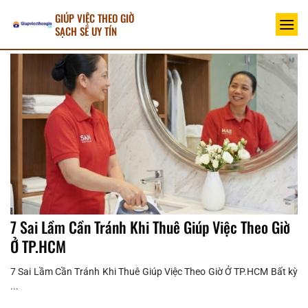
Bỏ
GIÚP VIỆC THEO GIỜ
qua
SẠCH SẼ UY TÍN
nội
dung
7 Sai Lầm Cần Tránh Khi Thuê Giúp Việc Theo Giờ
Ở TP.HCM
7 Sai Lầm Cần Tránh Khi Thuê Giúp Việc Theo Giờ Ở TP.HCM Bất kỳ
...