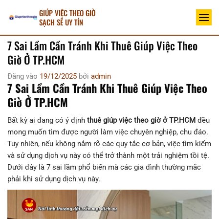
Bỏ
GIÚP VIỆC THEO GIỜ
qua
SẠCH SẼ UY TÍN
nội
7 Sai Lầm Cần Tránh Khi Thuê Giúp Việc Theo
dung
Giờ Ở TP.HCM
Đăng vào
19/12/2025
bởi
admin
7 Sai Lầm Cần Tránh Khi Thuê Giúp Việc Theo
Giờ Ở TP.HCM
Bất kỳ ai đang có ý định
thuê giúp việc theo giờ ở TP.HCM
đều
mong muốn tìm được người làm việc chuyên nghiệp, chu đáo.
Tuy nhiên, nếu không nắm rõ các quy tắc cơ bản, việc tìm kiếm
và sử dụng dịch vụ này có thể trở thành một trải nghiệm tồi tệ.
Dưới đây là 7 sai lầm phổ biến mà các gia đình thường mắc
phải khi sử dụng dịch vụ này.