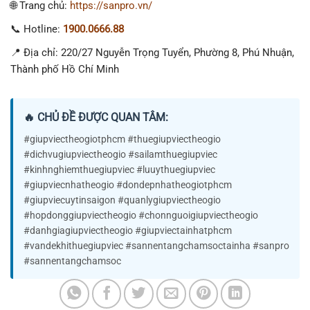
🌐 Trang chủ:
https://sanpro.vn/
📞 Hotline:
1900.0666.88
📍 Địa chỉ: 220/27 Nguyễn Trọng Tuyển, Phường 8, Phú Nhuận,
Thành phố Hồ Chí Minh
🔥 CHỦ ĐỀ ĐƯỢC QUAN TÂM:
#giupviectheogiotphcm #thuegiupviectheogio
#dichvugiupviectheogio #sailamthuegiupviec
#kinhnghiemthuegiupviec #luuythuegiupviec
#giupviecnhatheogio #dondepnhatheogiotphcm
#giupviecuytinsaigon #quanlygiupviectheogio
#hopdonggiupviectheogio #chonnguoigiupviectheogio
#danhgiagiupviectheogio #giupviectainhatphcm
#vandekhithuegiupviec #sannentangchamsoctainha #sanpro
#sannentangchamsoc