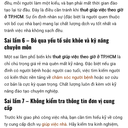
đều, mỗi người làm một kiểu, và bạn phải mất thời gian đào
tạo lại từ đầu. Đây là điều cần tránh khi
thuê giúp việc theo giờ
ở TP.HCM
. Sự ổn định nhân sự (đặc biệt là người quen thuộc
với bố cục nhà bạn) mang lại chất lượng dịch vụ tốt nhất và
tránh việc nhà không sạch đều.
Sai lầm 6 – Bỏ qua yếu tố sức khỏe và kỹ năng
chuyên môn
Một sai lầm phổ biến khi
thuê giúp việc theo giờ ở TP.HCM
là
chỉ chú trọng giá rẻ mà quên mất kỹ năng. Đặc biệt nếu gia
đình có người bệnh hoặc người cao tuổi, việc tìm kiếm người
có kiến thức nền tảng về
chăm sóc người bệnh
hoặc sơ cứu
cơ bản là cực kỳ quan trọng. Chất lượng luôn đi kèm với kỹ
năng đào tạo chuyên nghiệp.
Sai lầm 7 – Không kiểm tra thông tin đơn vị cung
cấp
Trước khi giao phó công việc nhà, bạn cần tìm hiểu kỹ về công
ty cung cấp dịch vụ
giúp việc nhà
. Hãy kiểm tra kinh nghiệm,