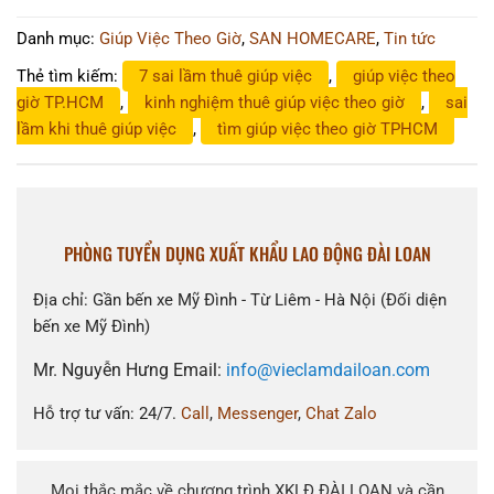
Danh mục:
Giúp Việc Theo Giờ
,
SAN HOMECARE
,
Tin tức
Thẻ tìm kiếm:
7 sai lầm thuê giúp việc
,
giúp việc theo
giờ TP.HCM
,
kinh nghiệm thuê giúp việc theo giờ
,
sai
lầm khi thuê giúp việc
,
tìm giúp việc theo giờ TPHCM
PHÒNG TUYỂN DỤNG XUẤT KHẨU LAO ĐỘNG ĐÀI LOAN
Địa chỉ: Gần bến xe Mỹ Đình - Từ Liêm - Hà Nội (Đối diện
bến xe Mỹ Đình)
Mr. Nguyễn Hưng Email:
info@vieclamdailoan.com
Hỗ trợ tư vấn: 24/7.
Call
,
Messenger
,
Chat Zalo
Mọi thắc mắc về chương trình XKLĐ ĐÀI LOAN và cần