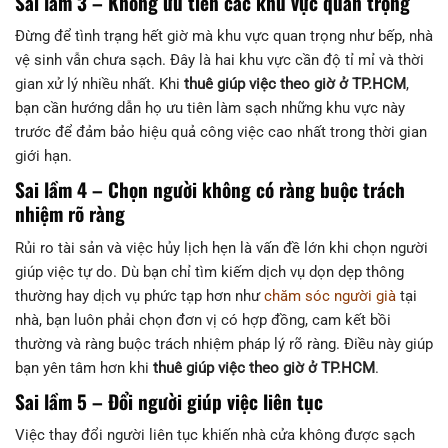
Sai lầm 3 – Không ưu tiên các khu vực quan trọng
Đừng để tình trạng hết giờ mà khu vực quan trọng như bếp, nhà
vệ sinh vẫn chưa sạch. Đây là hai khu vực cần độ tỉ mỉ và thời
gian xử lý nhiều nhất. Khi
thuê giúp việc theo giờ ở TP.HCM
,
bạn cần hướng dẫn họ ưu tiên làm sạch những khu vực này
trước để đảm bảo hiệu quả công việc cao nhất trong thời gian
giới hạn.
Sai lầm 4 – Chọn người không có ràng buộc trách
nhiệm rõ ràng
Rủi ro tài sản và việc hủy lịch hẹn là vấn đề lớn khi chọn người
giúp việc tự do. Dù bạn chỉ tìm kiếm dịch vụ dọn dẹp thông
thường hay dịch vụ phức tạp hơn như
chăm sóc người già
tại
nhà, bạn luôn phải chọn đơn vị có hợp đồng, cam kết bồi
thường và ràng buộc trách nhiệm pháp lý rõ ràng. Điều này giúp
bạn yên tâm hơn khi
thuê giúp việc theo giờ ở TP.HCM
.
Sai lầm 5 – Đổi người giúp việc liên tục
Việc thay đổi người liên tục khiến nhà cửa không được sạch