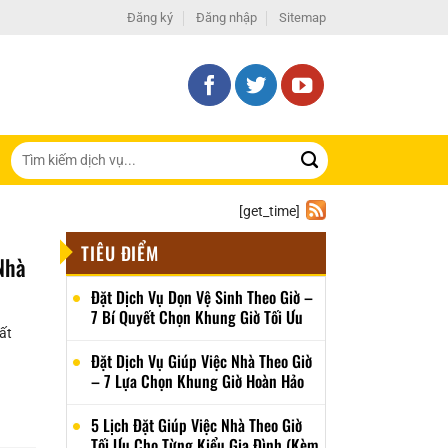
Đăng ký
Đăng nhập
Sitemap
[get_time]
TIÊU ĐIỂM
Nhà
Đặt Dịch Vụ Dọn Vệ Sinh Theo Giờ –
7 Bí Quyết Chọn Khung Giờ Tối Ưu
ất
Đặt Dịch Vụ Giúp Việc Nhà Theo Giờ
– 7 Lựa Chọn Khung Giờ Hoàn Hảo
5 Lịch Đặt Giúp Việc Nhà Theo Giờ
Tối Ưu Cho Từng Kiểu Gia Đình (Kèm