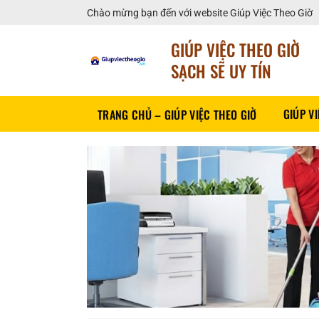
Bỏ
Chào mừng bạn đến với website Giúp Việc Theo Giờ
qua
nội
GIÚP VIỆC THEO GIỜ
dung
SẠCH SẼ UY TÍN
GIÚP V
TRANG CHỦ – GIÚP VIỆC THEO GIỜ