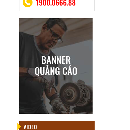
1900.0666.88
VIDEO