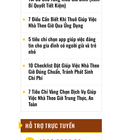
Bí Quyết Tiết Kiệm)
7 Điều Cần Biết Khi Thuê Giúp Việc
Nhà Theo Giờ Qua Ứng Dụng
5 tiêu chí chọn app giúp việc đáng
tin cho gia đình có người già và trẻ
nhỏ
10 Checklist Đặt Giúp Việc Nhà Theo
Giờ Đúng Chuẩn, Tránh Phát Sinh
Chi Phí
7 Tiêu Chí Vàng Chọn Dịch Vụ Giúp
Việc Nhà Theo Giờ Trung Thực, An
Toàn
HỖ TRỢ TRỰC TUYẾN