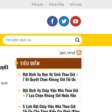
Đăng ký
Đăng nhập
Sitemap
[get_time]
TIÊU ĐIỂM
uyết
Đặt Dịch Vụ Dọn Vệ Sinh Theo Giờ –
7 Bí Quyết Chọn Khung Giờ Tối Ưu
 Sinh
Đặt Dịch Vụ Giúp Việc Nhà Theo Giờ
– 7 Lựa Chọn Khung Giờ Hoàn Hảo
5 Lịch Đặt Giúp Việc Nhà Theo Giờ
Tối Ưu Cho Từng Kiểu Gia Đình (Kèm