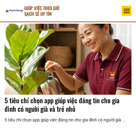
Bỏ
GIÚP VIỆC THEO GIỜ
qua
SẠCH SẼ UY TÍN
nội
dung
5 tiêu chí chọn app giúp việc đáng tin cho gia
đình có người già và trẻ nhỏ
5 tiêu chí chọn app giúp việc đáng tin cho gia đình có người già ...